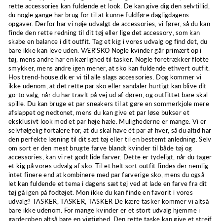
rette accessories kan fuldende et look. De kan give dig den selvtillid,
du nogle gange har brug for til at kunne fuldføre dagligdagens
opgaver. Derfor har vi nøje udvalgt de accessories, vi fører, så du kan
finde den rette redning til dit tøj eller lige det accessory, som kan
skabe en balance i dit outfit. Tag et kig i vores udvalg og find det, du
bare ikke kan leve uden. VÆR'SKO Nogle kvinder går primært op i
tøj, mens andre har en kærlighed til tasker. Nogle foretrækker flotte
smykker, mens andre igen mener, at sko kan fuldende ethvert outfit.
Hos trend-house.dk er vi til alle slags accessories. Dog kommer vi
ikke udenom, at det rette par sko eller sandaler hurtigt kan blive dit
go-to valg, når du har travlt på vej ud af døren, og outfittet bare skal
spille. Du kan bruge et par sneakers til at gøre en sommerkjole mere
afslappet og nedtonet, mens du kan give et par løse bukser et
eksklusivt look med et par høje hæle. Mulighederne er mange. Vi er
selvfølgelig fortalere for, at du skal have ét par af hver, så du altid har
den perfekte løsning til dit sæt tøj eller til en bestemt anledning. Selv
om sort er den mest brugte farve blandt kvinder til både tøj og
accessories, kan vi ret godt lide farver. Dette er tydeligt, når du tager
et kig på vores udvalg af sko. Til et helt sort outfit findes der nemlig
intet finere end at kombinere med par farverige sko, mens du også
let kan fuldende et tema i dagens sæt tøj ved at lade en farve fra dit
tøj gå igen på fodtøjet. Mon ikke du kan finde en favorit i vores
udvalg? TASKER, TASKER, TASKER De kære tasker kommer vi altså
bare ikke udenom. For mange kvinder er et stort udvalg hjemme i
garderoben altså bare en vigtighed. Den rette taske kan give et strejf