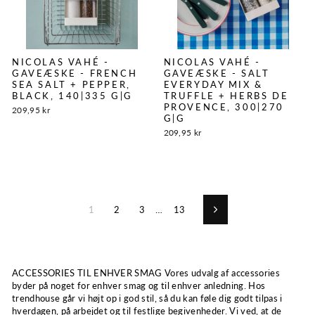
NICOLAS VAHÉ -
NICOLAS VAHÉ -
GAVEÆSKE - FRENCH
GAVEÆSKE - SALT
SEA SALT + PEPPER,
EVERYDAY MIX &
BLACK, 140|335 G|G
TRUFFLE + HERBS DE
PROVENCE, 300|270
209,95 kr
G|G
209,95 kr
1
2
3
…
13
Næste
ACCESSORIES TIL ENHVER SMAG Vores udvalg af accessories
byder på noget for enhver smag og til enhver anledning. Hos
trendhouse går vi højt op i god stil, så du kan føle dig godt tilpas i
hverdagen, på arbejdet og til festlige begivenheder. Vi ved, at de