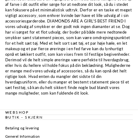
af farve i dit outfit eller sørge for at nedtone dit look, så du i stedet
kan fokusere på et minimalistisk udtryk. Derfor er en taske et meget
vigtigt accessory, som enhver kvinde bør have et lille udvalg af i sin
accessoriesgarderobe. DIAMONDS ARE A GIRL'S BEST FRIEND I
vores udvalg af smykker er der godt nok ingen diamanter at se. Dog
har vi sørget for et flot udvalg, der byder på både mere nedtonede
smykker samt statement pieces, som kan være omdrejningspunktet
for et helt sæt tøj. Med et helt sort sæt tøj, et par høje hæle, en let
makeup og et par fierce øreringe i en fed farve kan du lynhurtigt
opnå et lækkert outfit, som kan vises frem til festlige begivenheder.
Derimod vil de helt simple øreringe være perfekte til hverdagsbrug,
eller hvis du hellere vil holde fokus på din beklædning. Mulighederne
er mange med vores udvalg af accessories, så du kan opnå det helt
rigtige look. Hvad enten du mangler det sidste til din
hverdagsuniform, eller du manger et bestemt statement piece til et
sæt festtøj, så kan du helt sikkert finde nogle bud blandt vores
mange muligheder, som kan fuldende dit look.
WEBSHOP
BUTIK - SKJERN
Betaling og levering
Generel Information