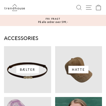
Gå
Sidenavi
Søg
Ku
til
indhold
FRI FRAGT
På alle ordrer over 599,-
Sæt
diasshow
på
pause
ACCESSORIES
BÆLTER
HATTE