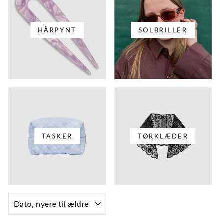
HÅRPYNT
SOLBRILLER
TASKER
TØRKLÆDER
SORTÉR