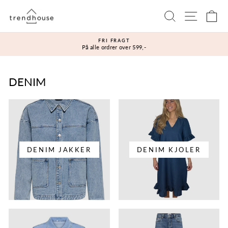
Gå
Sidenavi
Søg
Ku
til
indhold
FRI FRAGT
På alle ordrer over 599,-
Sæt
diasshow
på
pause
DENIM
DENIM JAKKER
DENIM KJOLER