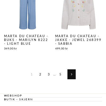
MARTA DU CHATEAU -
MARTA DU CHATEAU -
BUKS - MARILYN 8222
JAKKE - JEWEL 268399
- LIGHT BLUE
- SABBIA
349,00 kr
499,00 kr
1
2
3
…
5
Næste
WEBSHOP
BUTIK - SKJERN