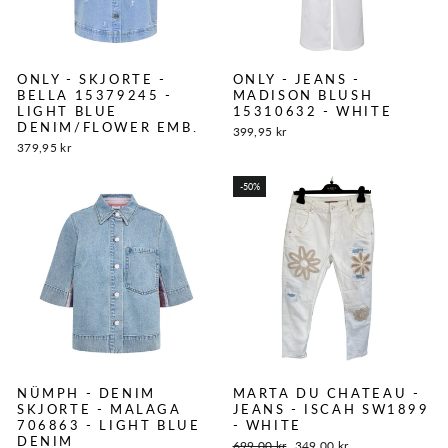
ONLY - SKJORTE -
ONLY - JEANS -
BELLA 15379245 -
MADISON BLUSH
LIGHT BLUE
15310632 - WHITE
DENIM/FLOWER EMB.
399,95 kr
379,95 kr
-50%
NÜMPH - DENIM
MARTA DU CHATEAU -
SKJORTE - MALAGA
JEANS - ISCAH SW1899
706863 - LIGHT BLUE
- WHITE
DENIM
Normalpris
Tilbudspris
699,00 kr
349,00 kr