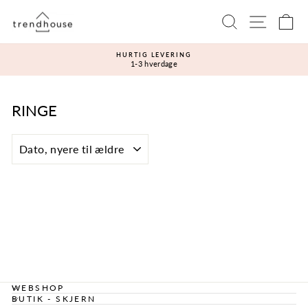
Gå
Sidenavi
Søg
Ku
til
indhold
HURTIG LEVERING
1-3 hverdage
Sæt
diasshow
på
pause
RINGE
SORTÉR
WEBSHOP
BUTIK - SKJERN