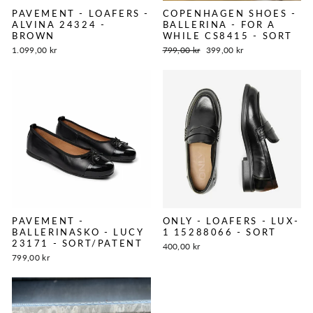
PAVEMENT - LOAFERS -
COPENHAGEN SHOES -
ALVINA 24324 -
BALLERINA - FOR A
BROWN
WHILE CS8415 - SORT
Normalpris
Tilbudspris
1.099,00 kr
799,00 kr
399,00 kr
PAVEMENT -
ONLY - LOAFERS - LUX-
BALLERINASKO - LUCY
1 15288066 - SORT
23171 - SORT/PATENT
400,00 kr
799,00 kr