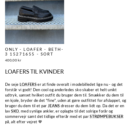
ONLY - LOAFER - BETH-
3 15271655 - SORT
400,00 kr
LOAFERS TIL KVINDER
De seje
LOAFERS
er at finde overalt i modebilledet lige nu - og det
forstår vi godt! Den cool og anderledes sko skaber et helt unikt
udtryk, uanset hvilket outfit du bruger dem til. Smækker du dem til
en kjole, bryder de det "fine", uden at gøre outfittet for afslappet, og
bruger du dem til et par
JEANS
dresser du dem lidt op. Da det er en
lav
SKO
, med synlige ankler, er oplagte til det solrige forår og
sommervejr samt det tidlige efterår med et par
STRØMPEBUKSER
på, alt efter vejret 🤎