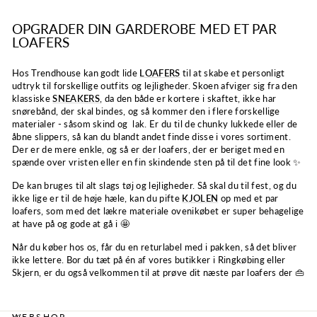
OPGRADER DIN GARDEROBE MED ET PAR
LOAFERS
Hos Trendhouse kan godt lide
LOAFERS
til at skabe et personligt
udtryk til forskellige outfits og lejligheder. Skoen afviger sig fra den
klassiske
SNEAKERS
, da den både er kortere i skaftet, ikke har
snørebånd, der skal bindes, og så kommer den i flere forskellige
materialer - såsom skind og lak. Er du til de chunky lukkede eller de
åbne slippers, så kan du blandt andet finde disse i vores sortiment.
Der er de mere enkle, og så er der loafers, der er beriget med en
spænde over vristen eller en fin skindende sten på til det fine look ✨
De kan bruges til alt slags tøj og lejligheder. Så skal du til fest, og du
ikke lige er til de høje hæle, kan du pifte
KJOLEN
op med et par
loafers, som med det lækre materiale ovenikøbet er super behagelige
at have på og gode at gå i 🤩
Når du køber hos os, får du en returlabel med i pakken, så det bliver
ikke lettere. Bor du tæt på én af vores butikker i Ringkøbing eller
Skjern, er du også velkommen til at prøve dit næste par loafers der 👜
WEBSHOP