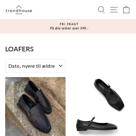
Gå
Sidenavi
Søg
Ku
til
indhold
FRI FRAGT
På alle ordrer over 599,-
Sæt
diasshow
på
pause
LOAFERS
SORTÉR