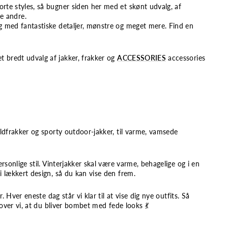
orte styles, så bugner siden her med et skønt udvalg, af
 andre.
 og med fantastiske detaljer, mønstre og meget mere. Find en
t bredt udvalg af jakker, frakker og
ACCESSORIES
accessories
 uldfrakker og sporty outdoor-jakker, til varme, vamsede
rsonlige stil. Vinterjakker skal være varme, behagelige og i en
i lækkert design, så du kan vise den frem.
er.
Hver eneste dag står vi klar til at vise dig nye outfits.
Så
lover vi, at du bliver bombet med fede looks 💃