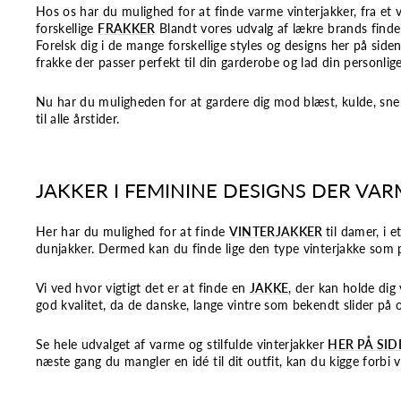
Hos os har du mulighed for at finde varme vinterjakker, fra et 
forskellige
FRAKKER
Blandt vores udvalg af lækre brands finder
Forelsk dig i de mange forskellige styles og designs her på sid
frakke der passer perfekt til din garderobe og lad din personlig
Nu har du muligheden for at gardere dig mod blæst, kulde, sne o
til alle årstider.
JAKKER I FEMININE DESIGNS DER VA
Her har du mulighed for at finde
VINTERJAKKER
til damer, i 
dunjakker. Dermed kan du finde lige den type vinterjakke som p
Vi ved hvor vigtigt det er at finde en
JAKKE
, der kan holde dig
god kvalitet, da de danske, lange vintre som bekendt slider på o
Se hele udvalget af varme og stilfulde vinterjakker
HER PÅ SI
næste gang du mangler en idé til dit outfit, kan du kigge forbi 