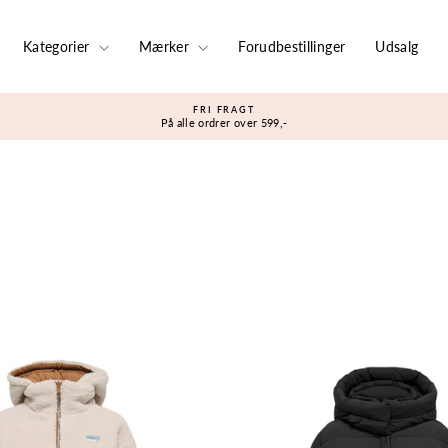
Kategorier
Mærker
Forudbestillinger
Udsalg
FRI FRAGT
På alle ordrer over 599,-
Sæt
diasshow
på
pause