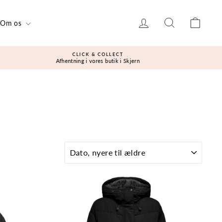
Log ind
Søg
Kurv
Om os
CLICK & COLLECT
Afhentning i vores butik i Skjern
SORTÉR