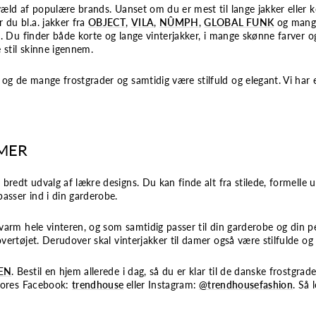
væld af populære brands. Uanset om du er mest til lange jakker eller k
 du bl.a. jakker fra
OBJECT
,
VILA
,
NÛMPH
,
GLOBAL FUNK
og mange
en. Du finder både korte og lange vinterjakker, i mange skønne farver
e stil skinne igennem.
g de mange frostgrader og samtidig være stilfuld og elegant. Vi har e
RMER
et bredt udvalg af lækre designs. Du kan finde alt fra stilede, formelle
asser ind i din garderobe.
 varm hele vinteren, og som samtidig passer til din garderobe og din pe
vertøjet. Derudover skal vinterjakker til damer også være stilfulde og 
DEN
. Bestil en hjem allerede i dag, så du er klar til de danske frostgrad
vores
Facebook:
trendhouse
eller Instagram:
@trendhousefashion
.
Så 