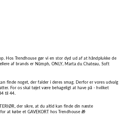
e op. Hos Trendhouse gør vi en stor dyd ud af at håndplukke de
sellere af brands er
Nümph
,
ONLY
,
Marta du Chateau,
Soft
n finde noget, der falder i deres smag. Derfor er vores udvalg
tter.
For os skal tøjet være behageligt at have på - hvilket
4 til 44.
TERIØR
, der sikre, at du altid kan finde din næste
 for at købe et
GAVEKORT
hos Trendhouse
🎁