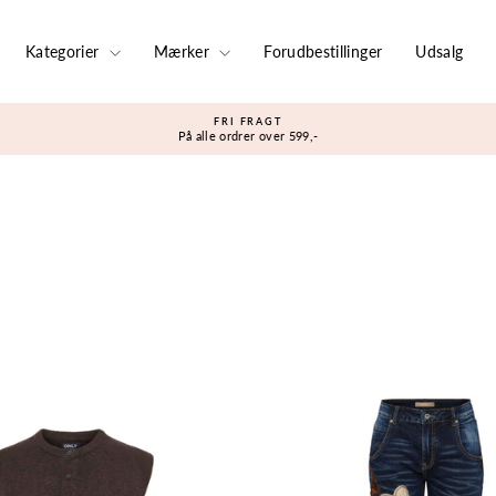
Kategorier
Mærker
Forudbestillinger
Udsalg
FRI FRAGT
På alle ordrer over 599,-
Sæt
diasshow
på
pause