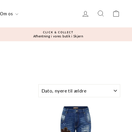
Log ind
Søg
Kurv
Om os
CLICK & COLLECT
Afhentning i vores butik i Skjern
SORTÉR