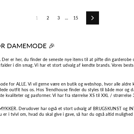
1
2
3
…
15
Næste
OR DAMEMODE 🎉
 Der er her, du finder de seneste nye items til at pifte din garderob
r falder i din smag. Vi har et stort udvalg af kendte brands. Vores best
e for ALLE. Vi vil gerne være en butik og webshop, hvor alle aldre ka
lede outfit hos os.
Hos Trendhouse finder du styles til både mor og da
 kvaliteter og pasformer. Vi har fra størrelse XS til XXL / strørrelse 3
MYKKER
. Derudover har også et stort udvalg af
BRUGSKUNST
og
IN
 er i tvivl om, hvad du skal give i gave, så har du også altid mulighed