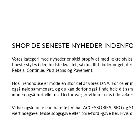
SHOP DE SENESTE NYHEDER INDENF
Vores kategori med nyheder er altid propfyldt med lækre styles.
fineste styles i den bedste kvalitet, så du altid finder noget, de
Rebels
,
Continue
,
Pulz Jeans
og
Pavement
.
Hos Trendhouse er mode en stor del af vores DNA. For os er mod
også nøje sammensat, og du kan derfor også finde hele dit sam
moden også fortæller os. Derfor vælger vi kun items i de lækreste
Vi har også mere end bare tøj. Vi har
ACCESSORIES
,
SKO
og
S
værtindegave, fødselsdagsgave eller bare-fordi-gave her. Hvis du