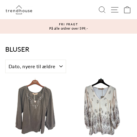
Gå
Sidenavi
Søg
Ku
til
indhold
FRI FRAGT
På alle ordrer over 599,-
Sæt
diasshow
på
pause
BLUSER
SORTÉR