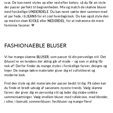
svar. De kan nemt styles op eller ned efter behov, så du får en style
der passer perfekt til begivenheden. Mix og match de skønne bluser
med forskellige
UNDERDELE
. Du kan nemt sætte dem sammen med
et par fede, rå
JEANS
for et cool hverdagslook. Du kan også style den
op med en skøn
KJOLE
eller
NEDERDEL
, for at indramme de mere
feminine faconer. 🤎
FASHIONAEBLE BLUSER
Vi har mange skønne
BLUSER
, som passer til din personlige stil. Det
(bluser) er en tendens der aldrig går af mode – og som vi aldrig får
nok af! Derfor finder du mange styles i forskellige farver, designs og
linjer. De mange lækre materialer giver dig et sofistikeret og
moderne look.
Find den style og det materiale der passer bedst til dig. På siden kan
du finde et bredt udvalg af sæsonens nyeste trends. Vælg skønne
farver, der giver dig en personlig stil og lader dig skabe unikke
sammensætninger. Vælg imellem bluser med rullekrave, med blonder,
i silke, i bomuld, sommerbluser, festbluser og mange flere!