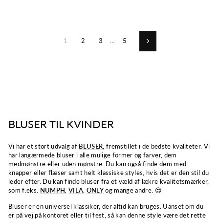
1
2
3
…
5
Næste
BLUSER TIL KVINDER
Vi har et stort udvalg af
BLUSER
, fremstillet i de bedste kvaliteter. Vi
har langærmede bluser i alle mulige former og farver, dem
medmønstre eller uden mønstre. Du kan også finde dem med
knapper eller flæser samt helt klassiske styles, hvis det er den stil du
leder efter. Du kan finde bluser fra et væld af lækre kvalitetsmærker,
som f.eks.
NÜMPH
,
VILA
,
ONLY
og mange andre. 😍
Bluser er en universel klassiker, der altid kan bruges. Uanset om du
er på vej på kontoret eller til fest, så kan denne style være det rette