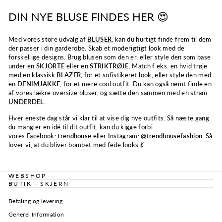
DIN NYE BLUSE FINDES HER 😍
Med vores store udvalg af
BLUSER
, kan du hurtigt finde frem til dem
der passer i din garderobe. Skab et moderigtigt look med de
forskellige designs. Brug blusen som den er, eller style den som base
under en
SKJORTE
eller en
STRIKTRØJE
. Match f.eks. en hvid trøje
med en klassisk
BLAZER
, for et sofistikeret look, eller style den med
en
DENIMJAKKE
, for et mere cool outfit. Du kan også nemt finde en
af vores lækre oversize bluser, og sætte den sammen med en stram
UNDERDEL
.
Hver eneste dag står vi klar til at vise dig nye outfits.
Så næste gang
du mangler en idé til dit outfit, kan du kigge forbi
vores
Facebook:
trendhouse
eller Instagram:
@trendhousefashion
.
Så
lover vi, at du bliver bombet med fede looks 💃
WEBSHOP
BUTIK - SKJERN
Betaling og levering
Generel Information