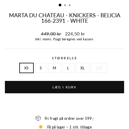
MARTA DU CHATEAU - KNICKERS - BELICIA
166-2391 - WHITE
Normalpris
Tilbudspris
449,00 kr
224,50 kr
Inkl. moms.
Fragt
beregnes ved kassen.
STØRRELSE
XS
S
M
L
XL
XXL
LÆG I KURV
Fri fragt på ordrer over 599,-
Få på lager – 1 stk. tilbage