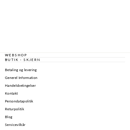
MARTA DU
CHATEAU -
KNICKERS -
BELICIA 166-2391
- WHITE
Normalpris
Tilbudspris
449,00 kr
224,50 kr
WEBSHOP
BUTIK - SKJERN
Betaling og levering
Generel Information
Handelsbetingelser
Kontakt
Persondatapolitik
Returpolitik
Blog
Servicevilkår