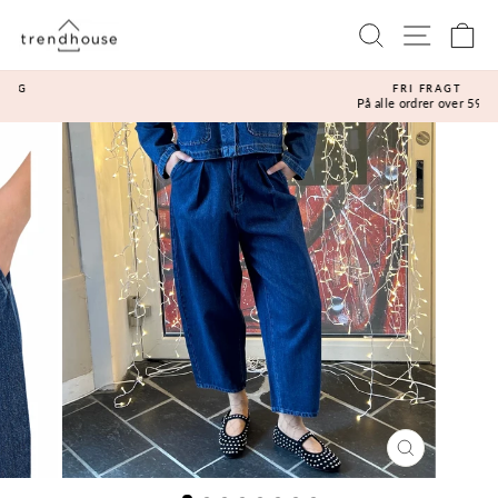
Gå
Sidenavi
Søg
Ku
til
indhold
FRI FRAGT
På alle ordrer over 599,-
Sæt
diasshow
på
pause
LUK
(ESC)