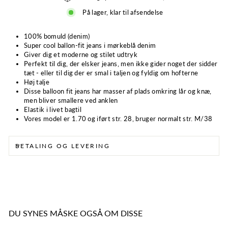
På lager, klar til afsendelse
100% bomuld (denim)
Super cool ballon-fit jeans i mørkeblå denim
Giver dig et moderne og stilet udtryk
Perfekt til dig, der elsker jeans, men ikke gider noget der sidder
tæt - eller til dig der er smal i taljen og fyldig om hofterne
Høj talje
Disse balloon fit jeans har masser af plads omkring lår og knæ,
men bliver smallere ved anklen
Elastik i livet bagtil
Vores model er 1.70 og iført str. 28, bruger normalt str. M/38
BETALING OG LEVERING
DU SYNES MÅSKE OGSÅ OM DISSE