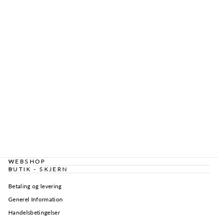
ONLY - JEANS -
LERIN BALLOON
15339183 - DARK
BLUE DENIM
329,95 kr
WEBSHOP
BUTIK - SKJERN
Betaling og levering
Generel Information
Handelsbetingelser