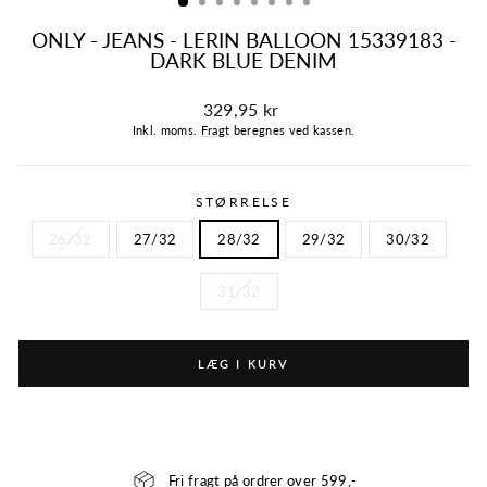
ONLY - JEANS - LERIN BALLOON 15339183 -
DARK BLUE DENIM
Normalpris
329,95 kr
Inkl. moms.
Fragt
beregnes ved kassen.
STØRRELSE
26/32
27/32
28/32
29/32
30/32
31/32
LÆG I KURV
Fri fragt på ordrer over 599,-