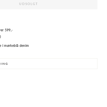
UDSOLGT
ver 599,-
)
le i mørkeblå denim
RING