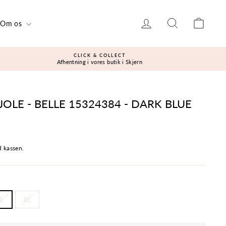
Log ind
Søg
Kurv
Om os
CLICK & COLLECT
Afhentning i vores butik i Skjern
OLE - BELLE 15324384 - DARK BLUE
 kassen.
L
XL