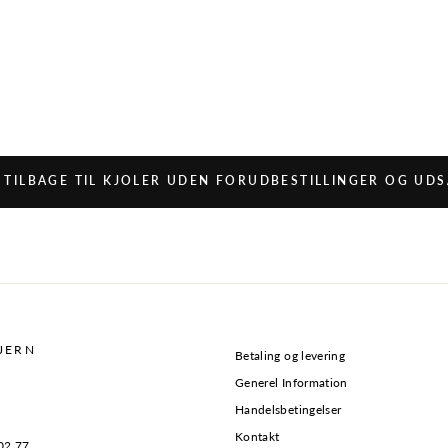
TILBAGE TIL KJOLER UDEN FORUDBESTILLINGER OG UD
KJERN
Betaling og levering
Generel Information
Handelsbetingelser
Kontakt
02 77