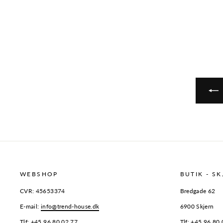
WEBSHOP
BUTIK - S
CVR: 45653374
Bredgade 62
E-mail:
info@trend-house.dk
6900 Skjern
Tlf:
+45 96 80 02 77
Tlf:
+45 96 80 