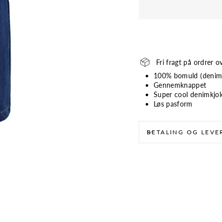
Fri fragt på ordrer o
100% bomuld (denim
Gennemknappet
Super cool denimkjo
Løs pasform
BETALING OG LEVE