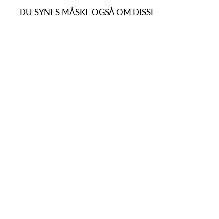
DU SYNES MÅSKE OGSÅ OM DISSE
ONLY - DENIMKJOLE - BELLE
15324384 - DARK BLUE DENIM
380,00 kr