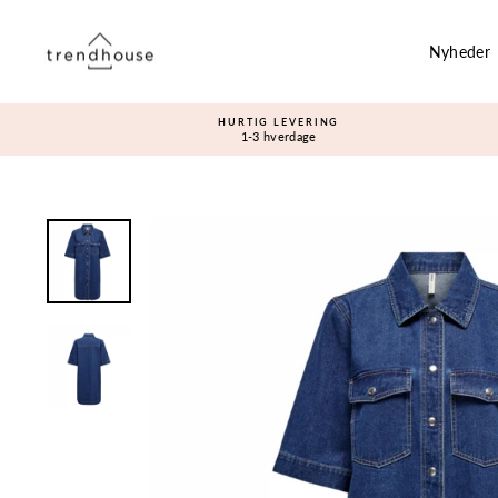
Gå
til
Nyheder
indhold
HURTIG LEVERING
1-3 hverdage