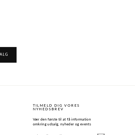
SALG
TILMELD DIG VORES
NYHEDSBREV
Vær den første til at få information
omkring udsalg, nyheder og events
INDTAST
TILMELD