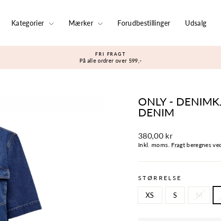
Kategorier
Mærker
Forudbestillinger
Udsalg
FRI FRAGT
På alle ordrer over 599,-
Sæt
diasshow
på
pause
ONLY - DENIMKJ
DENIM
Normalpris
380,00 kr
Inkl. moms.
Fragt
beregnes ved
STØRRELSE
XS
S
M