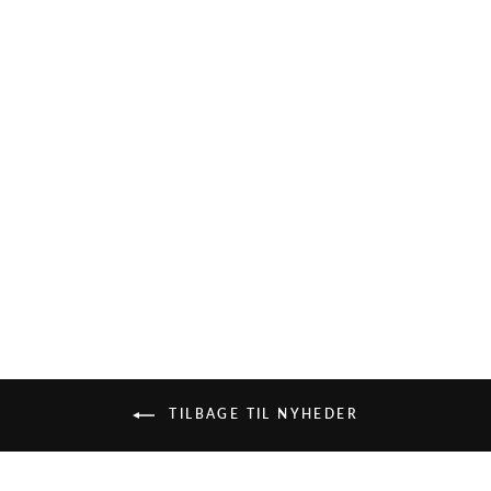
SOFT REBELS -
CARDIGAN -
MARLA SR120-213
-365 VINYARD
WINE
399,95 kr
TILBAGE TIL NYHEDER