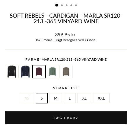
SOFT REBELS - CARDIGAN - MARLA SR120-
213 -365 VINYARD WINE
Normalpris
399,95 kr
Inkl. moms.
Fragt
beregnes ved kassen.
FARVE
MARLA SR120-213 -365 VINYARD WINE
STØRRELSE
XS
S
M
L
XL
XXL
LÆG I KURV