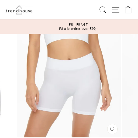
Gå
Sidenavi
Søg
Ku
til
indhold
FRI FRAGT
På alle ordrer over 599,-
Sæt
diasshow
på
pause
LUK
(ESC)