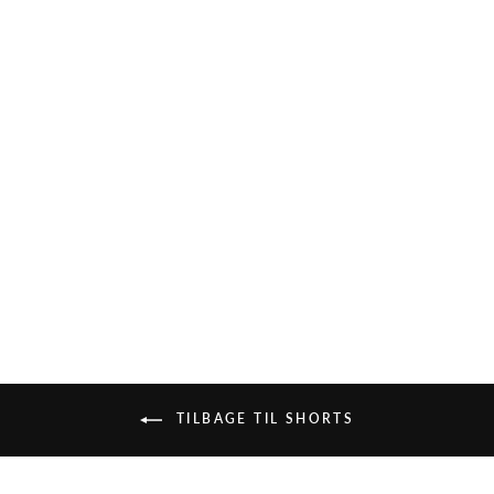
ONLY - SHORTS -
VICKY SEAMLESS
MINI 15127040 -
HVID
79,95 kr
TILBAGE TIL SHORTS