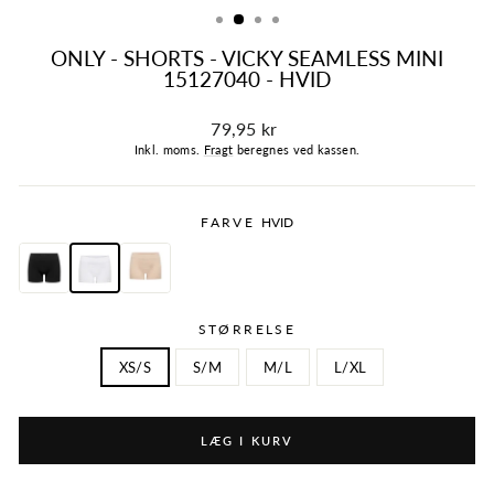
ONLY - SHORTS - VICKY SEAMLESS MINI
15127040 - HVID
Normalpris
79,95 kr
Inkl. moms.
Fragt
beregnes ved kassen.
FARVE
HVID
STØRRELSE
XS/S
S/M
M/L
L/XL
LÆG I KURV