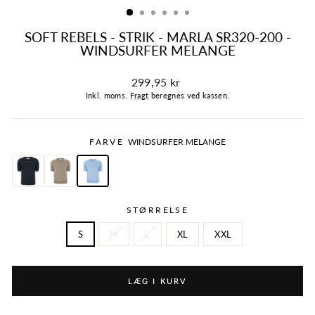
SOFT REBELS - STRIK - MARLA SR320-200 -
WINDSURFER MELANGE
Normalpris
299,95 kr
Inkl. moms.
Fragt
beregnes ved kassen.
FARVE
WINDSURFER MELANGE
STØRRELSE
S
M
L
XL
XXL
LÆG I KURV