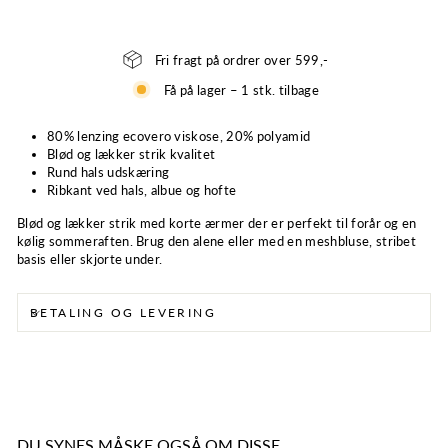
Fri fragt på ordrer over 599,-
Få på lager – 1 stk. tilbage
80% lenzing ecovero viskose, 20% polyamid
Blød og lækker strik kvalitet
Rund hals udskæring
Ribkant ved hals, albue og hofte
Blød og lækker strik med korte ærmer der er perfekt til forår og en
kølig sommeraften. Brug den alene eller med en meshbluse, stribet
basis eller skjorte under.
BETALING OG LEVERING
DU SYNES MÅSKE OGSÅ OM DISSE