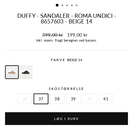
DUFFY - SANDALER - ROMA UNDICI -
8657603 - BEIGE 14
Normalpris
Tilbudspris
399,00 kr
199,00 kr
Inkl. moms.
Fragt
beregnes ved kassen.
FARVE
BEIGE 14
SKOSTØRRELSE
36
37
38
39
40
41
LÆG I KURV