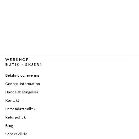
ONLY -
CYKELSHORTS -
LIVE LOVE
15174969 - SORT
79,95 kr
WEBSHOP
BUTIK - SKJERN
Betaling og levering
Generel Information
Handelsbetingelser
Kontakt
Persondatapolitik
Returpolitik
Blog
Servicevilkår