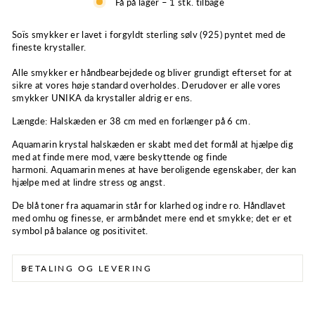
Få på lager – 1 stk. tilbage
Soïs smykker er lavet i forgyldt sterling sølv (925) pyntet med de
fineste krystaller.
Alle smykker er håndbearbejdede og bliver grundigt efterset for at
sikre at vores høje standard overholdes. Derudover er alle vores
smykker UNIKA da krystaller aldrig er ens.
Længde:
Halskæden er 38 cm med en forlænger på 6 cm.
Aquamarin krystal halskæden er skabt med det formål at hjælpe dig
med at finde mere m
od, være beskyttende og finde
harmoni.
Aquamarin menes at have beroligende egenskaber, der kan
hjælpe med at lindre stress og angst.
De blå toner fra aquamarin står for klarhed og indre ro. Håndlavet
med omhu og finesse, er armbåndet mere end et smykke; det er et
symbol på balance og positivitet.
BETALING OG LEVERING