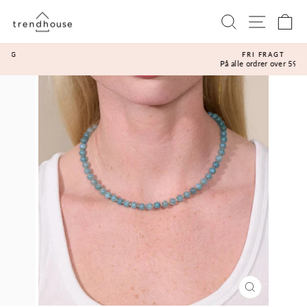
Gå
Sidenavi
Søg
Ku
til
indhold
FRI FRAGT
På alle ordrer over 599,-
Sæt
diasshow
på
pause
LUK
(ESC)