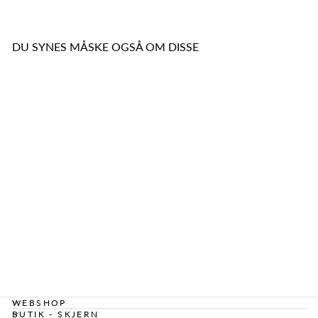
DU SYNES MÅSKE OGSÅ OM DISSE
SOÏ - KRYSTAL
HALSKÆDE -
HAILEY -
AQUAMARIN
499,00 kr
WEBSHOP
BUTIK - SKJERN