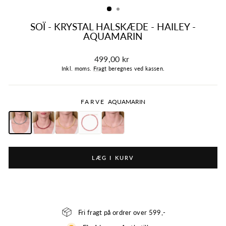
SOÏ - KRYSTAL HALSKÆDE - HAILEY -
AQUAMARIN
Normalpris
499,00 kr
Inkl. moms.
Fragt
beregnes ved kassen.
FARVE
AQUAMARIN
LÆG I KURV
Fri fragt på ordrer over 599,-